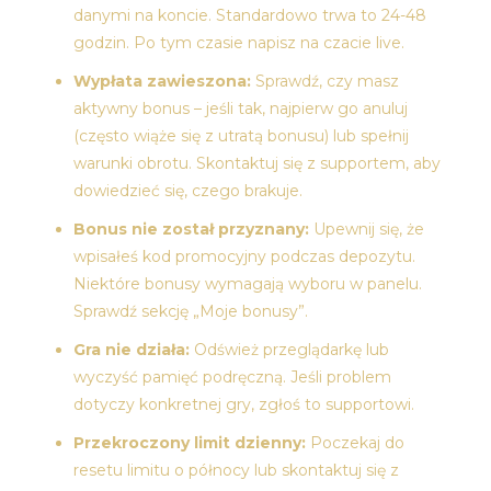
danymi na koncie. Standardowo trwa to 24-48
godzin. Po tym czasie napisz na czacie live.
Wypłata zawieszona:
Sprawdź, czy masz
aktywny bonus – jeśli tak, najpierw go anuluj
(często wiąże się z utratą bonusu) lub spełnij
warunki obrotu. Skontaktuj się z supportem, aby
dowiedzieć się, czego brakuje.
Bonus nie został przyznany:
Upewnij się, że
wpisałeś kod promocyjny podczas depozytu.
Niektóre bonusy wymagają wyboru w panelu.
Sprawdź sekcję „Moje bonusy”.
Gra nie działa:
Odśwież przeglądarkę lub
wyczyść pamięć podręczną. Jeśli problem
dotyczy konkretnej gry, zgłoś to supportowi.
Przekroczony limit dzienny:
Poczekaj do
resetu limitu o północy lub skontaktuj się z