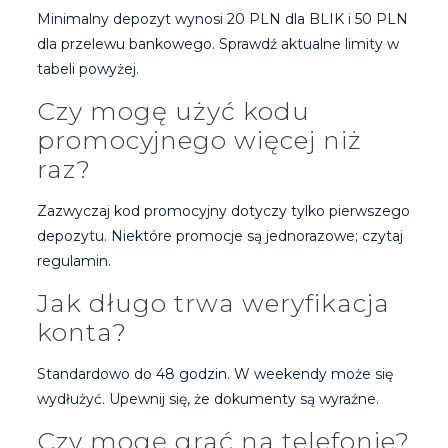
Minimalny depozyt wynosi 20 PLN dla BLIK i 50 PLN
dla przelewu bankowego. Sprawdź aktualne limity w
tabeli powyżej.
Czy mogę użyć kodu
promocyjnego więcej niż
raz?
Zazwyczaj kod promocyjny dotyczy tylko pierwszego
depozytu. Niektóre promocje są jednorazowe; czytaj
regulamin.
Jak długo trwa weryfikacja
konta?
Standardowo do 48 godzin. W weekendy może się
wydłużyć. Upewnij się, że dokumenty są wyraźne.
Czy mogę grać na telefonie?