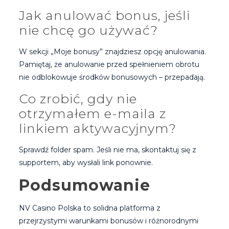
Jak anulować bonus, jeśli
nie chcę go używać?
W sekcji „Moje bonusy” znajdziesz opcję anulowania.
Pamiętaj, że anulowanie przed spełnieniem obrotu
nie odblokowuje środków bonusowych – przepadają.
Co zrobić, gdy nie
otrzymałem e-maila z
linkiem aktywacyjnym?
Sprawdź folder spam. Jeśli nie ma, skontaktuj się z
supportem, aby wysłali link ponownie.
Podsumowanie
NV Casino Polska to solidna platforma z
przejrzystymi warunkami bonusów i różnorodnymi