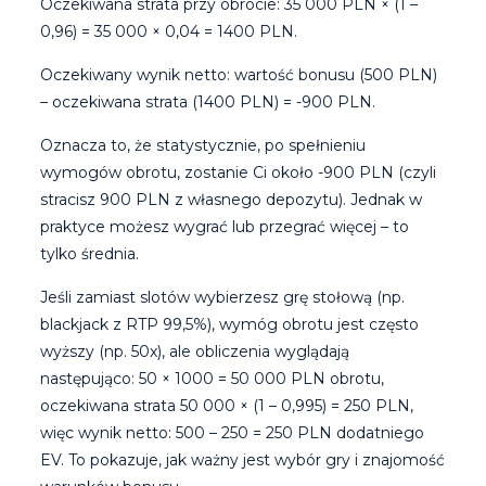
Oczekiwana strata przy obrocie: 35 000 PLN × (1 –
0,96) = 35 000 × 0,04 = 1400 PLN.
Oczekiwany wynik netto: wartość bonusu (500 PLN)
– oczekiwana strata (1400 PLN) = -900 PLN.
Oznacza to, że statystycznie, po spełnieniu
wymogów obrotu, zostanie Ci około -900 PLN (czyli
stracisz 900 PLN z własnego depozytu). Jednak w
praktyce możesz wygrać lub przegrać więcej – to
tylko średnia.
Jeśli zamiast slotów wybierzesz grę stołową (np.
blackjack z RTP 99,5%), wymóg obrotu jest często
wyższy (np. 50x), ale obliczenia wyglądają
następująco: 50 × 1000 = 50 000 PLN obrotu,
oczekiwana strata 50 000 × (1 – 0,995) = 250 PLN,
więc wynik netto: 500 – 250 = 250 PLN dodatniego
EV. To pokazuje, jak ważny jest wybór gry i znajomość