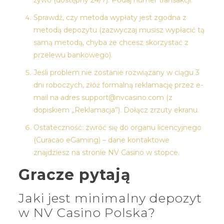
żywo (dostępny 24/7). Podaj numer transakcji.
Sprawdź, czy metoda wypłaty jest zgodna z
metodą depozytu (zazwyczaj musisz wypłacić tą
samą metodą, chyba że chcesz skorzystać z
przelewu bankowego).
Jeśli problem nie zostanie rozwiązany w ciągu 3
dni roboczych, złóż formalną reklamację przez e-
mail na adres support@nvcasino.com (z
dopiskiem „Reklamacja”). Dołącz zrzuty ekranu.
Ostateczność: zwróć się do organu licencyjnego
(Curacao eGaming) – dane kontaktowe
znajdziesz na stronie NV Casino w stopce.
Gracze pytają
Jaki jest minimalny depozyt
w NV Casino Polska?