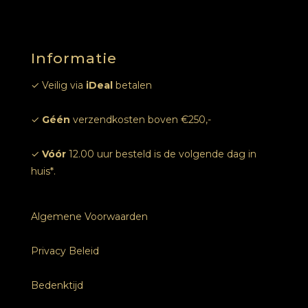
Online afspraak
Informatie
Foto’s
✓ Veilig via
iDeal
betalen
✓
Géén
verzendkosten boven €250,-
✓
Vóór
12.00 uur besteld is de volgende dag in
huis*.
Algemene Voorwaarden
Privacy Beleid
Bedenktijd