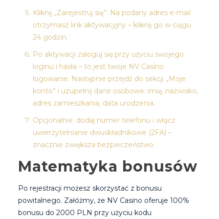
Kliknij „Zarejestruj się”. Na podany adres e-mail
otrzymasz link aktywacyjny – kliknij go w ciągu
24 godzin.
Po aktywacji zaloguj się przy użyciu swojego
loginu i hasła – to jest twoje NV Casino
logowanie. Następnie przejdź do sekcji „Moje
konto” i uzupełnij dane osobowe: imię, nazwisko,
adres zamieszkania, data urodzenia.
Opcjonalnie: dodaj numer telefonu i włącz
uwierzytelnianie dwuskładnikowe (2FA) –
znacznie zwiększa bezpieczeństwo.
Matematyka bonusów
Po rejestracji możesz skorzystać z bonusu
powitalnego. Załóżmy, że NV Casino oferuje 100%
bonusu do 2000 PLN przy użyciu kodu