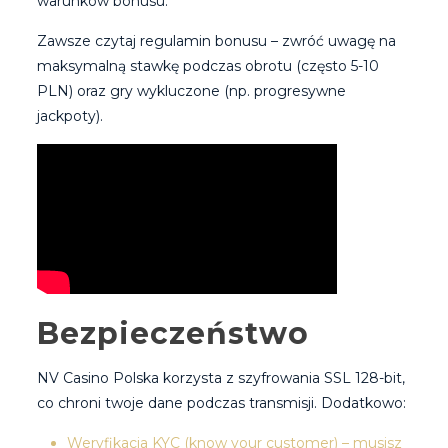
warunków bonusu.
Zawsze czytaj regulamin bonusu – zwróć uwagę na
maksymalną stawkę podczas obrotu (często 5-10
PLN) oraz gry wykluczone (np. progresywne
jackpoty).
Bezpieczeństwo
NV Casino Polska korzysta z szyfrowania SSL 128-bit,
co chroni twoje dane podczas transmisji. Dodatkowo:
Weryfikacja KYC (know your customer) – musisz