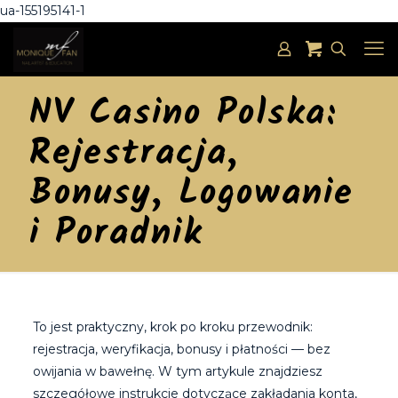
ua-155195141-1
NV Casino Polska:
Rejestracja,
Bonusy, Logowanie
i Poradnik
To jest praktyczny, krok po kroku przewodnik:
rejestracja, weryfikacja, bonusy i płatności — bez
owijania w bawełnę. W tym artykule znajdziesz
szczegółowe instrukcje dotyczące zakładania konta,