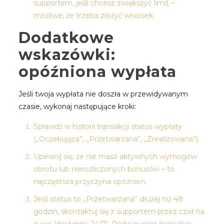
supportem, jeśli chcesz zwiększyć limit –
możliwe, że trzeba złożyć wniosek.
Dodatkowe
wskazówki:
opóźniona wypłata
Jeśli twoja wypłata nie doszła w przewidywanym
czasie, wykonaj następujące kroki:
Sprawdź w historii transakcji status wypłaty
(„Oczekująca”, „Przetwarzana”, „Zrealizowana”).
Upewnij się, że nie masz aktywnych wymogów
obrotu lub nierozliczonych bonusów – to
najczęstsza przyczyna opóźnień.
Jeśli status to „Przetwarzana” dłużej niż 48
godzin, skontaktuj się z supportem przez czat na