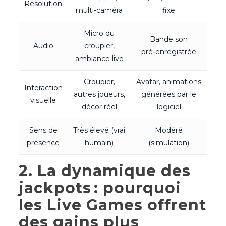
Résolution
multi‑caméra
fixe
Micro du
Bande son
Audio
croupier,
pré‑enregistrée
ambiance live
Croupier,
Avatar, animations
Interaction
autres joueurs,
générées par le
visuelle
décor réel
logiciel
Sens de
Très élevé (vrai
Modéré
présence
humain)
(simulation)
2. La dynamique des
jackpots : pourquoi
les Live Games offrent
des gains plus