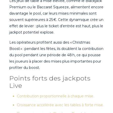
Les jeux de table à mise élevée, comme le Blackjack
Premium ou le Baccarat Squeeze, alimentent encore
davantage le pool, car leurs mises minimales sont
souvent supérieures à 25 €. Cette dynamique crée un
effet de levier : plus le ticket d’entrée est haut, plus le
jackpot potentiel explose.
Les opérateurs profitent aussi des « Christmas
Boost » : pendant les fêtes, ils doublent la contribution
du pool pendant une période de 48 h, ce qui pousse
les joueurs à placer des mises plus importantes pour
profiter du boost.
Points forts des jackpots
Live
Contribution proportionnelle à chaque mise.
Croissance accélérée avec les tables à forte mise.