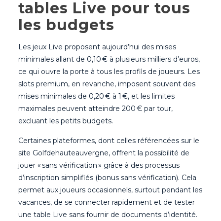
tables Live pour tous
les budgets
Les jeux Live proposent aujourd’hui des mises
minimales allant de 0,10 € à plusieurs milliers d’euros,
ce qui ouvre la porte à tous les profils de joueurs. Les
slots premium, en revanche, imposent souvent des
mises minimales de 0,20 € à 1 €, et les limites
maximales peuvent atteindre 200 € par tour,
excluant les petits budgets.
Certaines plateformes, dont celles référencées sur le
site Golfdehauteauvergne, offrent la possibilité de
jouer « sans vérification » grâce à des processus
d’inscription simplifiés (bonus sans vérification). Cela
permet aux joueurs occasionnels, surtout pendant les
vacances, de se connecter rapidement et de tester
une table Live sans fournir de documents d’identité.