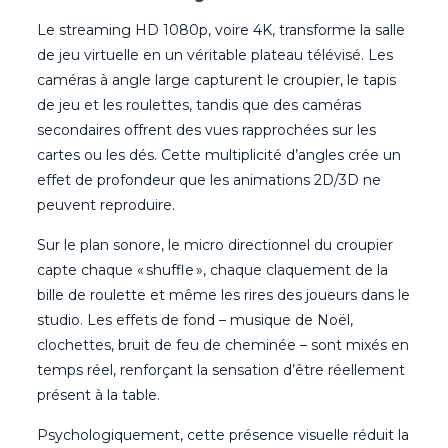
Le streaming HD 1080p, voire 4K, transforme la salle
de jeu virtuelle en un véritable plateau télévisé. Les
caméras à angle large capturent le croupier, le tapis
de jeu et les roulettes, tandis que des caméras
secondaires offrent des vues rapprochées sur les
cartes ou les dés. Cette multiplicité d’angles crée un
effet de profondeur que les animations 2D/3D ne
peuvent reproduire.
Sur le plan sonore, le micro directionnel du croupier
capte chaque « shuffle », chaque claquement de la
bille de roulette et même les rires des joueurs dans le
studio. Les effets de fond – musique de Noël,
clochettes, bruit de feu de cheminée – sont mixés en
temps réel, renforçant la sensation d’être réellement
présent à la table.
Psychologiquement, cette présence visuelle réduit la