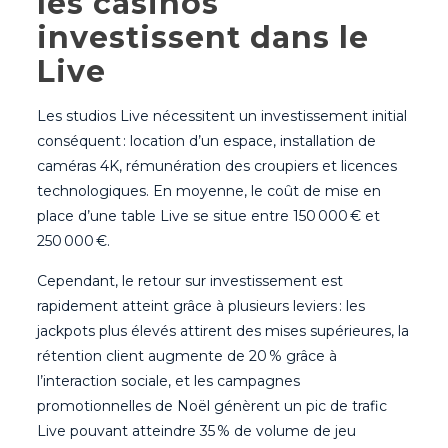
les casinos
investissent dans le
Live
Les studios Live nécessitent un investissement initial
conséquent : location d’un espace, installation de
caméras 4K, rémunération des croupiers et licences
technologiques. En moyenne, le coût de mise en
place d’une table Live se situe entre 150 000 € et
250 000 €.
Cependant, le retour sur investissement est
rapidement atteint grâce à plusieurs leviers : les
jackpots plus élevés attirent des mises supérieures, la
rétention client augmente de 20 % grâce à
l’interaction sociale, et les campagnes
promotionnelles de Noël génèrent un pic de trafic
Live pouvant atteindre 35 % de volume de jeu