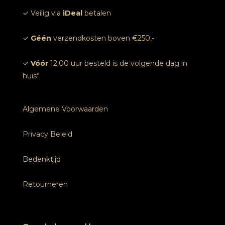
✓ Veilig via
iDeal
betalen
✓
Géén
verzendkosten boven €250,-
✓
Vóór
12.00 uur besteld is de volgende dag in
huis*.
Algemene Voorwaarden
Privacy Beleid
Bedenktijd
Retourneren