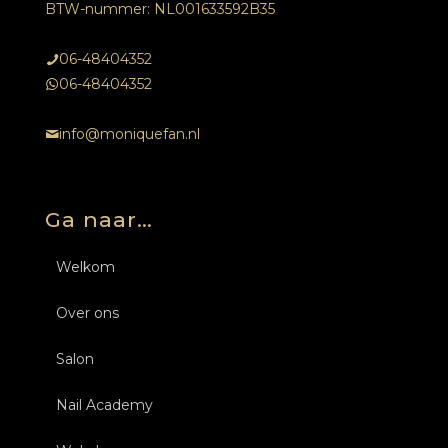
BTW-nummer: NL001633592B35
06-48404352
06-48404352
info@moniquefan.nl
Ga naar…
Welkom
Over ons
Salon
Nail Academy
Behandelingen