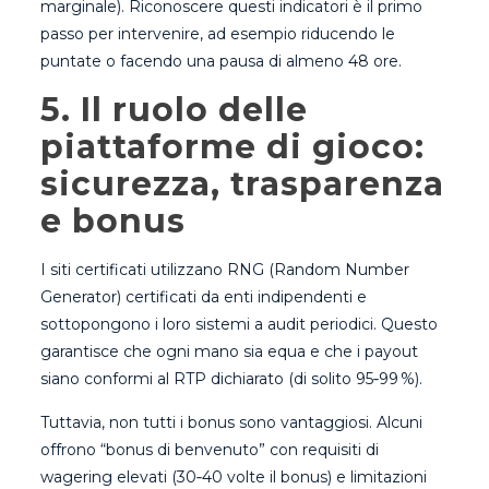
marginale). Riconoscere questi indicatori è il primo
passo per intervenire, ad esempio riducendo le
puntate o facendo una pausa di almeno 48 ore.
5. Il ruolo delle
piattaforme di gioco:
sicurezza, trasparenza
e bonus
I siti certificati utilizzano RNG (Random Number
Generator) certificati da enti indipendenti e
sottopongono i loro sistemi a audit periodici. Questo
garantisce che ogni mano sia equa e che i payout
siano conformi al RTP dichiarato (di solito 95‑99 %).
Tuttavia, non tutti i bonus sono vantaggiosi. Alcuni
offrono “bonus di benvenuto” con requisiti di
wagering elevati (30‑40 volte il bonus) e limitazioni