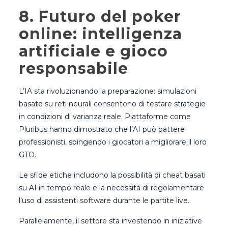
8. Futuro del poker
online: intelligenza
artificiale e gioco
responsabile
L’IA sta rivoluzionando la preparazione: simulazioni
basate su reti neurali consentono di testare strategie
in condizioni di varianza reale. Piattaforme come
Pluribus hanno dimostrato che l’AI può battere
professionisti, spingendo i giocatori a migliorare il loro
GTO.
Le sfide etiche includono la possibilità di cheat basati
su AI in tempo reale e la necessità di regolamentare
l’uso di assistenti software durante le partite live.
Parallelamente, il settore sta investendo in iniziative