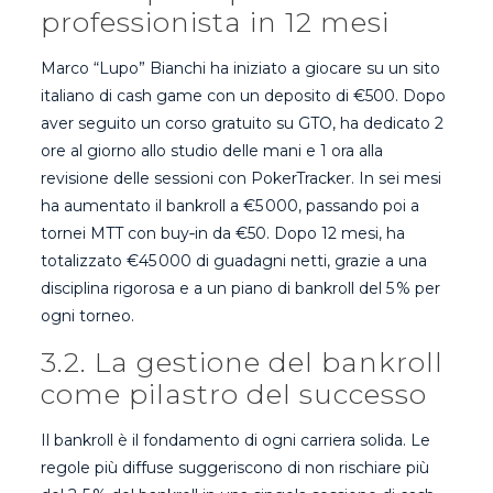
professionista in 12 mesi
Marco “Lupo” Bianchi ha iniziato a giocare su un sito
italiano di cash game con un deposito di €500. Dopo
aver seguito un corso gratuito su GTO, ha dedicato 2
ore al giorno allo studio delle mani e 1 ora alla
revisione delle sessioni con PokerTracker. In sei mesi
ha aumentato il bankroll a €5 000, passando poi a
tornei MTT con buy‑in da €50. Dopo 12 mesi, ha
totalizzato €45 000 di guadagni netti, grazie a una
disciplina rigorosa e a un piano di bankroll del 5 % per
ogni torneo.
3.2. La gestione del bankroll
come pilastro del successo
Il bankroll è il fondamento di ogni carriera solida. Le
regole più diffuse suggeriscono di non rischiare più