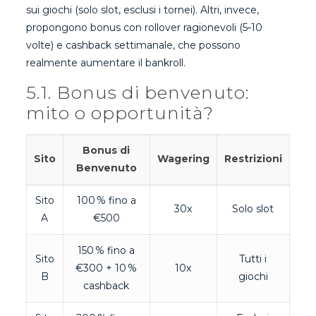
sui giochi (solo slot, esclusi i tornei). Altri, invece,
propongono bonus con rollover ragionevoli (5‑10
volte) e cashback settimanale, che possono
realmente aumentare il bankroll.
5.1. Bonus di benvenuto:
mito o opportunità?
Bonus di
Sito
Wagering
Restrizioni
Benvenuto
Sito
100 % fino a
30x
Solo slot
A
€500
150 % fino a
Sito
Tutti i
€300 + 10 %
10x
B
giochi
cashback