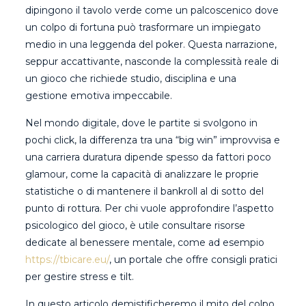
dipingono il tavolo verde come un palcoscenico dove
un colpo di fortuna può trasformare un impiegato
medio in una leggenda del poker. Questa narrazione,
seppur accattivante, nasconde la complessità reale di
un gioco che richiede studio, disciplina e una
gestione emotiva impeccabile.
Nel mondo digitale, dove le partite si svolgono in
pochi click, la differenza tra una “big win” improvvisa e
una carriera duratura dipende spesso da fattori poco
glamour, come la capacità di analizzare le proprie
statistiche o di mantenere il bankroll al di sotto del
punto di rottura. Per chi vuole approfondire l’aspetto
psicologico del gioco, è utile consultare risorse
dedicate al benessere mentale, come ad esempio
https://tbicare.eu/
, un portale che offre consigli pratici
per gestire stress e tilt.
In questo articolo demistificheremo il mito del colpo