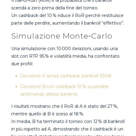
Il risk‑of‑ruin (RoR) è la probabilità che il bankroll
scenda a zero prima della fine del torneo.
Un cashback del 10 % riduce il RoR perché restituisce
parte delle perdite, aumentando il bankroll “effettivo”.
Simulazione Monte‑Carlo
Una simulazione con 10 000 iterazioni, usando una
slot con RTP 95 % e volatilità media, ha confrontato
due profili:
Giocatore A senza cashback, bankroll 100 €.
Giocatore B con cashback 10 % su perdite
settimanali, stesso bankroll.
I risultati mostrano che il RoR di A è stato del 27 %,
mentre quello di B è sceso al 18 %.
In media, B ha terminato il torneo con 12 % di bankroll
in più rispetto ad A, dimostrando che il cashback è un