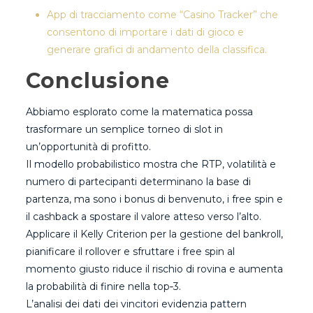
App di tracciamento come “Casino Tracker” che
consentono di importare i dati di gioco e
generare grafici di andamento della classifica.
Conclusione
Abbiamo esplorato come la matematica possa
trasformare un semplice torneo di slot in
un’opportunità di profitto.
Il modello probabilistico mostra che RTP, volatilità e
numero di partecipanti determinano la base di
partenza, ma sono i bonus di benvenuto, i free spin e
il cashback a spostare il valore atteso verso l’alto.
Applicare il Kelly Criterion per la gestione del bankroll,
pianificare il rollover e sfruttare i free spin al
momento giusto riduce il rischio di rovina e aumenta
la probabilità di finire nella top‑3.
L’analisi dei dati dei vincitori evidenzia pattern