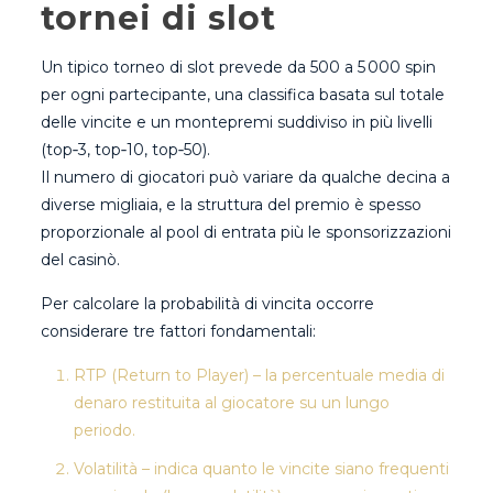
tornei di slot
Un tipico torneo di slot prevede da 500 a 5 000 spin
per ogni partecipante, una classifica basata sul totale
delle vincite e un montepremi suddiviso in più livelli
(top‑3, top‑10, top‑50).
Il numero di giocatori può variare da qualche decina a
diverse migliaia, e la struttura del premio è spesso
proporzionale al pool di entrata più le sponsorizzazioni
del casinò.
Per calcolare la probabilità di vincita occorre
considerare tre fattori fondamentali:
RTP (Return to Player) – la percentuale media di
denaro restituita al giocatore su un lungo
periodo.
Volatilità – indica quanto le vincite siano frequenti