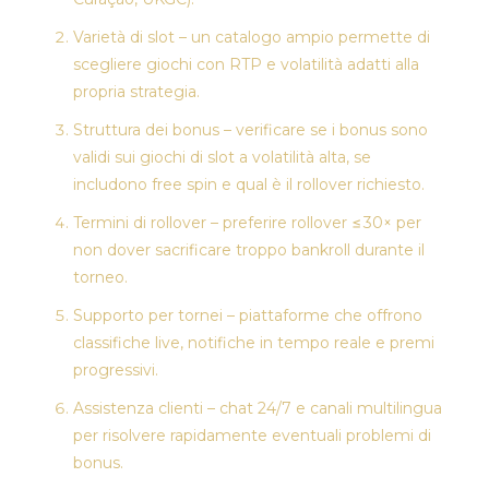
Varietà di slot – un catalogo ampio permette di
scegliere giochi con RTP e volatilità adatti alla
propria strategia.
Struttura dei bonus – verificare se i bonus sono
validi sui giochi di slot a volatilità alta, se
includono free spin e qual è il rollover richiesto.
Termini di rollover – preferire rollover ≤ 30× per
non dover sacrificare troppo bankroll durante il
torneo.
Supporto per tornei – piattaforme che offrono
classifiche live, notifiche in tempo reale e premi
progressivi.
Assistenza clienti – chat 24/7 e canali multilingua
per risolvere rapidamente eventuali problemi di
bonus.