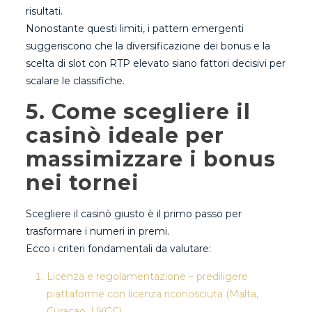
risultati.
Nonostante questi limiti, i pattern emergenti
suggeriscono che la diversificazione dei bonus e la
scelta di slot con RTP elevato siano fattori decisivi per
scalare le classifiche.
5. Come scegliere il
casinò ideale per
massimizzare i bonus
nei tornei
Scegliere il casinò giusto è il primo passo per
trasformare i numeri in premi.
Ecco i criteri fondamentali da valutare:
Licenza e regolamentazione – prediligere
piattaforme con licenza riconosciuta (Malta,
Curaçao, UKGC).