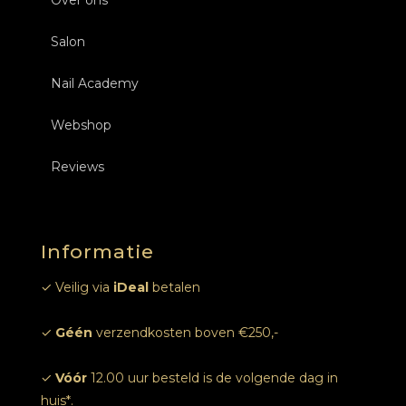
Over ons
Salon
Nail Academy
Behandelingen
Webshop
Over ons
Opleidingen Nagels
Nagels
Reviews
Tarieven
Inschrijven
Opleidingen Nagels
Online afspraak
Informatie
Foto’s
✓ Veilig via
iDeal
betalen
✓
Géén
verzendkosten boven €250,-
✓
Vóór
12.00 uur besteld is de volgende dag in
huis*.