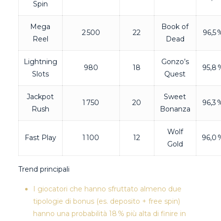
Spin
Mega
Book of
2 500
22
96,5 
Reel
Dead
Lightning
Gonzo’s
980
18
95,8 
Slots
Quest
Jackpot
Sweet
1 750
20
96,3 
Rush
Bonanza
Wolf
Fast Play
1 100
12
96,0 
Gold
Trend principali
I giocatori che hanno sfruttato almeno due
tipologie di bonus (es. deposito + free spin)
hanno una probabilità 18 % più alta di finire in