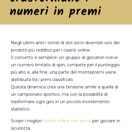
numeri in premi
Negli ultimi anni i tornei di slot sono diventati uno dei
prodotti più redditizi per i casinò online.
Il concetto è semplice: un gruppo di giocatori riceve
un numero limitato di spin, compete per il punteggio
più alto e, alla fine, una parte del montepremi viene
distribuita tra i primi classificati.
Questa dinamica crea una tensione simile a quella di
un campionato sportivo, ma con la possibilità di
trasformare ogni giro in un piccolo investimento
statistico.
Scopri i migliori
casinò online non aams
per giocare in
sicurezza.