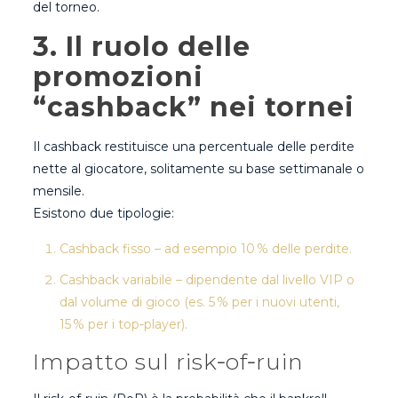
del torneo.
3. Il ruolo delle
promozioni
“cashback” nei tornei
Il cashback restituisce una percentuale delle perdite
nette al giocatore, solitamente su base settimanale o
mensile.
Esistono due tipologie:
Cashback fisso – ad esempio 10 % delle perdite.
Cashback variabile – dipendente dal livello VIP o
dal volume di gioco (es. 5 % per i nuovi utenti,
15 % per i top‑player).
Impatto sul risk‑of‑ruin