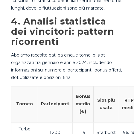
“cuscinetto” statistico particolarmente utile nei tornei
lunghi, dove le fluttuazioni sono più marcate.
4. Analisi statistica
dei vincitori: pattern
ricorrenti
Abbiamo raccolto dati da cinque tornei di slot
organizzati tra gennaio e aprile 2024, includendo
informazioni su: numero di partecipanti, bonus offerti,
slot utilizzate e posizioni finali.
Bonus
Slot più
RTP
Torneo
Partecipanti
medio
usata
medi
(€)
Turbo
1 200
15
Starburst
96,1 