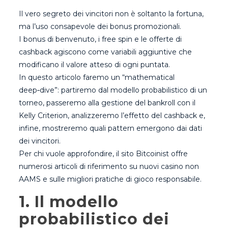
Il vero segreto dei vincitori non è soltanto la fortuna,
ma l’uso consapevole dei bonus promozionali.
I bonus di benvenuto, i free spin e le offerte di
cashback agiscono come variabili aggiuntive che
modificano il valore atteso di ogni puntata.
In questo articolo faremo un “mathematical
deep‑dive”: partiremo dal modello probabilistico di un
torneo, passeremo alla gestione del bankroll con il
Kelly Criterion, analizzeremo l’effetto del cashback e,
infine, mostreremo quali pattern emergono dai dati
dei vincitori.
Per chi vuole approfondire, il sito Bitcoinist offre
numerosi articoli di riferimento su nuovi casino non
AAMS e sulle migliori pratiche di gioco responsabile.
1. Il modello
probabilistico dei