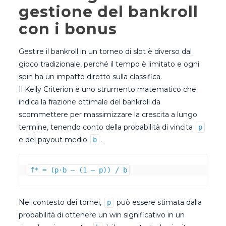
gestione del bankroll
con i bonus
Gestire il bankroll in un torneo di slot è diverso dal
gioco tradizionale, perché il tempo è limitato e ogni
spin ha un impatto diretto sulla classifica.
Il Kelly Criterion è uno strumento matematico che
indica la frazione ottimale del bankroll da
scommettere per massimizzare la crescita a lungo
termine, tenendo conto della probabilità di vincita
p
e del payout medio
.
b
f* = (p·b – (1 – p)) / b
Nel contesto dei tornei,
può essere stimata dalla
p
probabilità di ottenere un win significativo in un