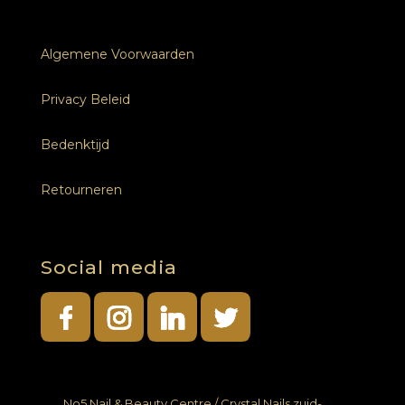
Algemene Voorwaarden
Privacy Beleid
Bedenktijd
Retourneren
Social media
No5 Nail & Beauty Centre / Crystal Nails zuid-