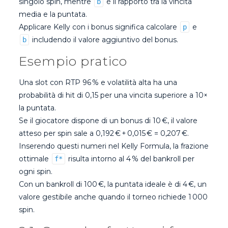
singolo spin, mentre
è il rapporto tra la vincita
b
media e la puntata.
Applicare Kelly con i bonus significa calcolare
e
p
includendo il valore aggiuntivo del bonus.
b
Esempio pratico
Una slot con RTP 96 % e volatilità alta ha una
probabilità di hit di 0,15 per una vincita superiore a 10×
la puntata.
Se il giocatore dispone di un bonus di 10 €, il valore
atteso per spin sale a 0,192 € + 0,015 € = 0,207 €.
Inserendo questi numeri nel Kelly Formula, la frazione
ottimale
risulta intorno al 4 % del bankroll per
f*
ogni spin.
Con un bankroll di 100 €, la puntata ideale è di 4 €, un
valore gestibile anche quando il torneo richiede 1 000
spin.