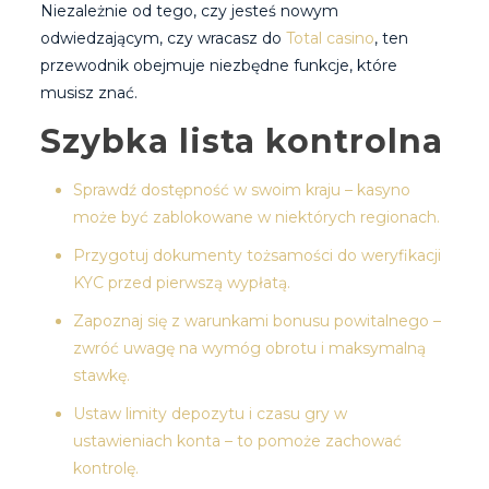
Niezależnie od tego, czy jesteś nowym
odwiedzającym, czy wracasz do
Total casino
, ten
przewodnik obejmuje niezbędne funkcje, które
musisz znać.
Szybka lista kontrolna
Sprawdź dostępność w swoim kraju – kasyno
może być zablokowane w niektórych regionach.
Przygotuj dokumenty tożsamości do weryfikacji
KYC przed pierwszą wypłatą.
Zapoznaj się z warunkami bonusu powitalnego –
zwróć uwagę na wymóg obrotu i maksymalną
stawkę.
Ustaw limity depozytu i czasu gry w
ustawieniach konta – to pomoże zachować
kontrolę.