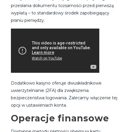
przesłania dokumentu tożsamości przed pierwszą
wypłatą – to standardowy środek zapobiegający
praniu pieniędzy.
Dodatkowo kasyno oferuje dwuskładnikowe
uwierzytelnianie (2FA) dla zwiększenia
bezpieczeństwa logowania. Zalecamy włączenie tej
opcji w ustawieniach konta.
Operacje finansowe
Dostępne metody płatności obejmują karty