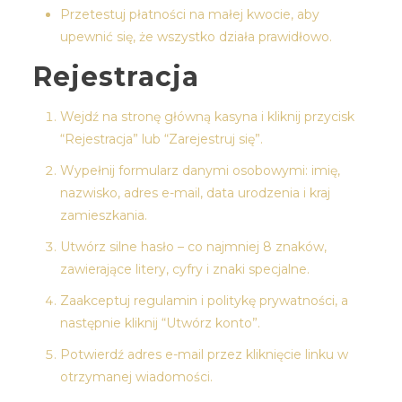
Przetestuj płatności na małej kwocie, aby
upewnić się, że wszystko działa prawidłowo.
Rejestracja
Wejdź na stronę główną kasyna i kliknij przycisk
“Rejestracja” lub “Zarejestruj się”.
Wypełnij formularz danymi osobowymi: imię,
nazwisko, adres e-mail, data urodzenia i kraj
zamieszkania.
Utwórz silne hasło – co najmniej 8 znaków,
zawierające litery, cyfry i znaki specjalne.
Zaakceptuj regulamin i politykę prywatności, a
następnie kliknij “Utwórz konto”.
Potwierdź adres e-mail przez kliknięcie linku w
otrzymanej wiadomości.