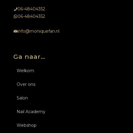
06-48404352
06-48404352
info@moniquefan.nl
Ga naar…
Welkom
Over ons
Salon
Nail Academy
Behandelingen
Webshop
Over ons
Opleidingen Nagels
Nagels