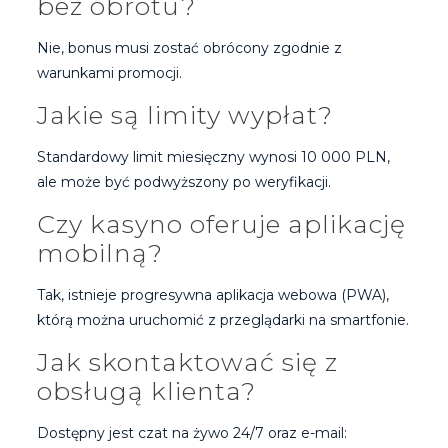
bez obrotu?
Nie, bonus musi zostać obrócony zgodnie z
warunkami promocji.
Jakie są limity wypłat?
Standardowy limit miesięczny wynosi 10 000 PLN,
ale może być podwyższony po weryfikacji.
Czy kasyno oferuje aplikację
mobilną?
Tak, istnieje progresywna aplikacja webowa (PWA),
którą można uruchomić z przeglądarki na smartfonie.
Jak skontaktować się z
obsługą klienta?
Dostępny jest czat na żywo 24/7 oraz e-mail: