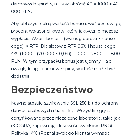
darmowych spinów, musisz obrócić 40 × 1000 = 40
000 PLN.
Aby obliczyć realną wartość bonusu, weź pod uwagę
procent wpłaconej kwoty, który faktycznie możesz
wypłacić. Wzór: (bonus – (wymóg obrotu × house
edge)) × RTP. Dla slotów z RTP 96% i house edge
4%: (1000 – (70 000 × 0,04)) = 1000 – 2800 = -1800
PLN. W tym przypadku bonus jest ujemny – ale
uwzględniając darmowe spiny, wartość może być
dodatnia.
Bezpieczeństwo
Kasyno stosuje szyfrowanie SSL 256-bit do ochrony
danych osobowych i transakcji. Wszystkie gry są
certyfikowane przez niezależne laboratoria, takie jak
eCOGRA, zapewniając losowość wyników (RNG).
Polityka KYC (Poznaj swojego klienta) wymaga