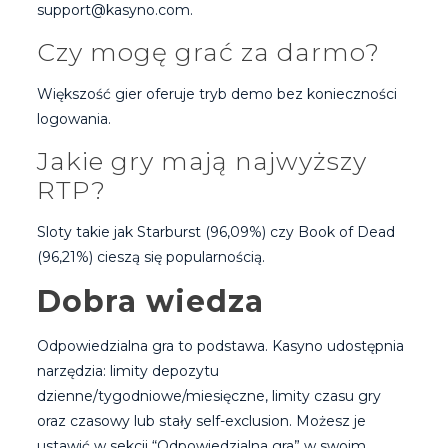
support@kasyno.com.
Czy mogę grać za darmo?
Większość gier oferuje tryb demo bez konieczności
logowania.
Jakie gry mają najwyższy
RTP?
Sloty takie jak Starburst (96,09%) czy Book of Dead
(96,21%) cieszą się popularnością.
Dobra wiedza
Odpowiedzialna gra to podstawa. Kasyno udostępnia
narzędzia: limity depozytu
dzienne/tygodniowe/miesięczne, limity czasu gry
oraz czasowy lub stały self-exclusion. Możesz je
ustawić w sekcji “Odpowiedzialna gra” w swoim