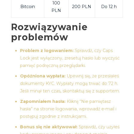
100
Bitcoin
200 PLN
Do 12 h
PLN
Rozwiązywanie
problemów
Problem z logowaniem:
Sprawdź, czy Caps
Lock jest wyłączony, zresetuj hasło lub wyczyść
pamięć podręczną przeglądarki.
Opóźniona wypłata:
Upewnij się, że przesłałeś
dokumenty KYC. Wypłaty mogą trwać do 72 h.
Jeśli minął ten czas, skontaktuj się z supportem.
Zapomniałem hasła:
Kliknij “Nie pamiętasz
hasła” na stronie logowania, wprowadź e-mail i
postępuj zgodnie z instrukcjami.
Bonus się nie aktywował:
Sprawdź, czy użyłeś