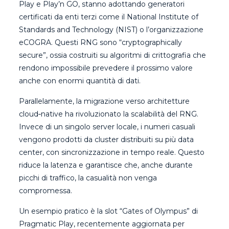
Play e Play’n GO, stanno adottando generatori
certificati da enti terzi come il National Institute of
Standards and Technology (NIST) o l’organizzazione
eCOGRA. Questi RNG sono “cryptographically
secure”, ossia costruiti su algoritmi di crittografia che
rendono impossibile prevedere il prossimo valore
anche con enormi quantità di dati.
Parallelamente, la migrazione verso architetture
cloud‑native ha rivoluzionato la scalabilità del RNG.
Invece di un singolo server locale, i numeri casuali
vengono prodotti da cluster distribuiti su più data
center, con sincronizzazione in tempo reale. Questo
riduce la latenza e garantisce che, anche durante
picchi di traffico, la casualità non venga
compromessa.
Un esempio pratico è la slot “Gates of Olympus” di
Pragmatic Play, recentemente aggiornata per