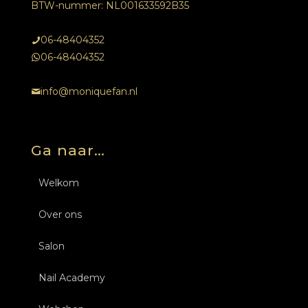
BTW-nummer: NL001633592B35
06-48404352
06-48404352
info@moniquefan.nl
Ga naar…
Welkom
Over ons
Salon
Nail Academy
Behandelingen