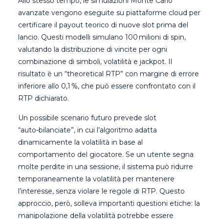
Allo stesso tempo, le simulazioni Monte Carlo
avanzate vengono eseguite su piattaforme cloud per
certificare il payout teorico di nuove slot prima del
lancio. Questi modelli simulano 100 milioni di spin,
valutando la distribuzione di vincite per ogni
combinazione di simboli, volatilità e jackpot. Il
risultato è un “theoretical RTP” con margine di errore
inferiore allo 0,1 %, che può essere confrontato con il
RTP dichiarato.
Un possibile scenario futuro prevede slot
“auto‑bilanciate”, in cui l’algoritmo adatta
dinamicamente la volatilità in base al
comportamento del giocatore. Se un utente segna
molte perdite in una sessione, il sistema può ridurre
temporaneamente la volatilità per mantenere
l’interesse, senza violare le regole di RTP. Questo
approccio, però, solleva importanti questioni etiche: la
manipolazione della volatilità potrebbe essere