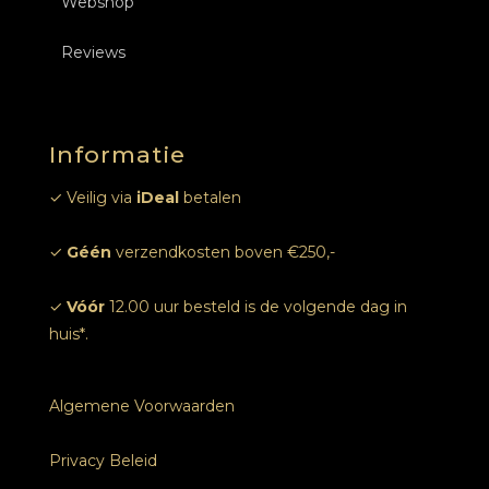
Webshop
Over ons
Opleidingen Nagels
Nagels
Reviews
Tarieven
Inschrijven
Opleidingen Nagels
Online afspraak
Informatie
Foto’s
✓ Veilig via
iDeal
betalen
✓
Géén
verzendkosten boven €250,-
✓
Vóór
12.00 uur besteld is de volgende dag in
huis*.
Algemene Voorwaarden
Privacy Beleid