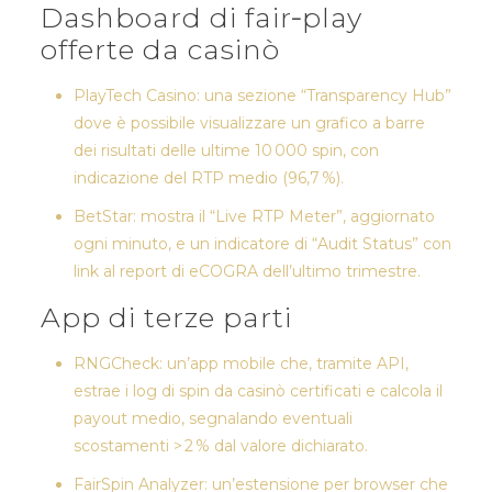
Dashboard di fair‑play
offerte da casinò
PlayTech Casino: una sezione “Transparency Hub”
dove è possibile visualizzare un grafico a barre
dei risultati delle ultime 10 000 spin, con
indicazione del RTP medio (96,7 %).
BetStar: mostra il “Live RTP Meter”, aggiornato
ogni minuto, e un indicatore di “Audit Status” con
link al report di eCOGRA dell’ultimo trimestre.
App di terze parti
RNGCheck: un’app mobile che, tramite API,
estrae i log di spin da casinò certificati e calcola il
payout medio, segnalando eventuali
scostamenti > 2 % dal valore dichiarato.
FairSpin Analyzer: un’estensione per browser che