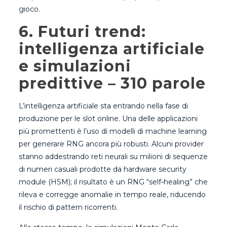
gioco.
6. Futuri trend:
intelligenza artificiale
e simulazioni
predittive – 310 parole
L’intelligenza artificiale sta entrando nella fase di
produzione per le slot online. Una delle applicazioni
più promettenti è l’uso di modelli di machine learning
per generare RNG ancora più robusti. Alcuni provider
stanno addestrando reti neurali su milioni di sequenze
di numeri casuali prodotte da hardware security
module (HSM); il risultato è un RNG “self‑healing” che
rileva e corregge anomalie in tempo reale, riducendo
il rischio di pattern ricorrenti.