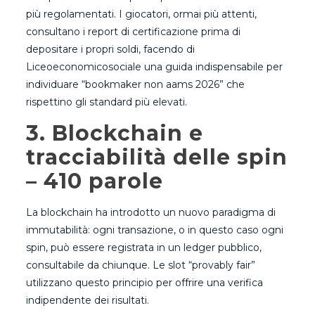
più regolamentati. I giocatori, ormai più attenti,
consultano i report di certificazione prima di
depositare i propri soldi, facendo di
Liceoeconomicosociale una guida indispensabile per
individuare “bookmaker non aams 2026” che
rispettino gli standard più elevati.
3. Blockchain e
tracciabilità delle spin
– 410 parole
La blockchain ha introdotto un nuovo paradigma di
immutabilità: ogni transazione, o in questo caso ogni
spin, può essere registrata in un ledger pubblico,
consultabile da chiunque. Le slot “provably fair”
utilizzano questo principio per offrire una verifica
indipendente dei risultati.