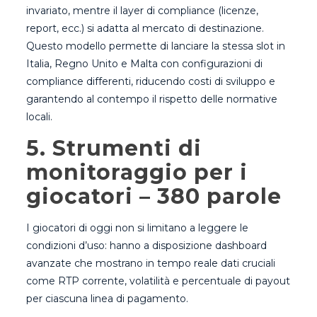
invariato, mentre il layer di compliance (licenze,
report, ecc.) si adatta al mercato di destinazione.
Questo modello permette di lanciare la stessa slot in
Italia, Regno Unito e Malta con configurazioni di
compliance differenti, riducendo costi di sviluppo e
garantendo al contempo il rispetto delle normative
locali.
5. Strumenti di
monitoraggio per i
giocatori – 380 parole
I giocatori di oggi non si limitano a leggere le
condizioni d’uso: hanno a disposizione dashboard
avanzate che mostrano in tempo reale dati cruciali
come RTP corrente, volatilità e percentuale di payout
per ciascuna linea di pagamento.