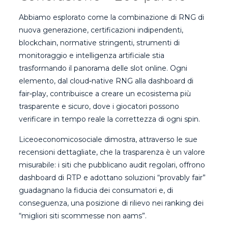
Abbiamo esplorato come la combinazione di RNG di
nuova generazione, certificazioni indipendenti,
blockchain, normative stringenti, strumenti di
monitoraggio e intelligenza artificiale stia
trasformando il panorama delle slot online. Ogni
elemento, dal cloud‑native RNG alla dashboard di
fair‑play, contribuisce a creare un ecosistema più
trasparente e sicuro, dove i giocatori possono
verificare in tempo reale la correttezza di ogni spin.
Liceoeconomicosociale dimostra, attraverso le sue
recensioni dettagliate, che la trasparenza è un valore
misurabile: i siti che pubblicano audit regolari, offrono
dashboard di RTP e adottano soluzioni “provably fair”
guadagnano la fiducia dei consumatori e, di
conseguenza, una posizione di rilievo nei ranking dei
“migliori siti scommesse non aams”.