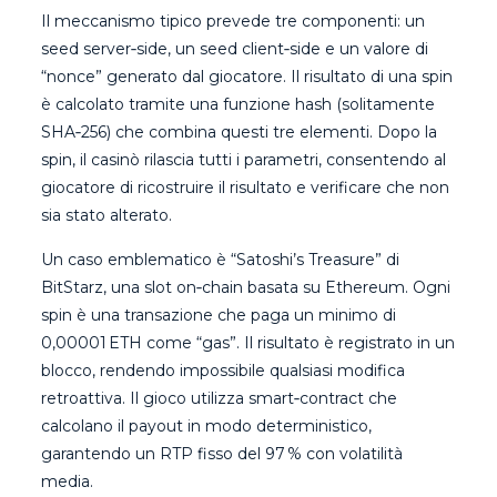
Il meccanismo tipico prevede tre componenti: un
seed server‑side, un seed client‑side e un valore di
“nonce” generato dal giocatore. Il risultato di una spin
è calcolato tramite una funzione hash (solitamente
SHA‑256) che combina questi tre elementi. Dopo la
spin, il casinò rilascia tutti i parametri, consentendo al
giocatore di ricostruire il risultato e verificare che non
sia stato alterato.
Un caso emblematico è “Satoshi’s Treasure” di
BitStarz, una slot on‑chain basata su Ethereum. Ogni
spin è una transazione che paga un minimo di
0,00001 ETH come “gas”. Il risultato è registrato in un
blocco, rendendo impossibile qualsiasi modifica
retroattiva. Il gioco utilizza smart‑contract che
calcolano il payout in modo deterministico,
garantendo un RTP fisso del 97 % con volatilità
media.