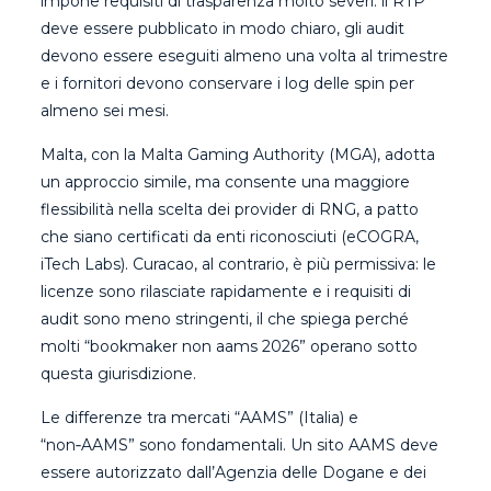
impone requisiti di trasparenza molto severi: il RTP
deve essere pubblicato in modo chiaro, gli audit
devono essere eseguiti almeno una volta al trimestre
e i fornitori devono conservare i log delle spin per
almeno sei mesi.
Malta, con la Malta Gaming Authority (MGA), adotta
un approccio simile, ma consente una maggiore
flessibilità nella scelta dei provider di RNG, a patto
che siano certificati da enti riconosciuti (eCOGRA,
iTech Labs). Curacao, al contrario, è più permissiva: le
licenze sono rilasciate rapidamente e i requisiti di
audit sono meno stringenti, il che spiega perché
molti “bookmaker non aams 2026” operano sotto
questa giurisdizione.
Le differenze tra mercati “AAMS” (Italia) e
“non‑AAMS” sono fondamentali. Un sito AAMS deve
essere autorizzato dall’Agenzia delle Dogane e dei