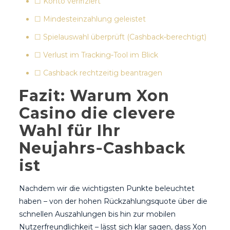
☐ Konto verifiziert
☐ Mindesteinzahlung geleistet
☐ Spielauswahl überprüft (Cashback‑berechtigt)
☐ Verlust im Tracking‑Tool im Blick
☐ Cashback rechtzeitig beantragen
Fazit: Warum Xon
Casino die clevere
Wahl für Ihr
Neujahrs‑Cashback
ist
Nachdem wir die wichtigsten Punkte beleuchtet
haben – von der hohen Rückzahlungsquote über die
schnellen Auszahlungen bis hin zur mobilen
Nutzerfreundlichkeit – lässt sich klar sagen, dass Xon