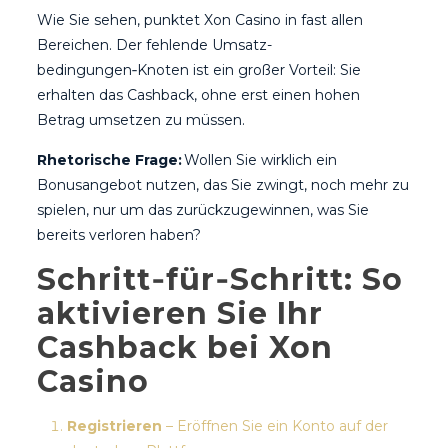
Wie Sie sehen, punktet Xon Casino in fast allen
Bereichen. Der fehlende Umsatz­
bedingungen‑Knoten ist ein großer Vorteil: Sie
erhalten das Cashback, ohne erst einen hohen
Betrag umsetzen zu müssen.
Rhetorische Frage:
Wollen Sie wirklich ein
Bonusangebot nutzen, das Sie zwingt, noch mehr zu
spielen, nur um das zurückzugewinnen, was Sie
bereits verloren haben?
Schritt‑für‑Schritt: So
aktivieren Sie Ihr
Cashback bei Xon
Casino
Registrieren
– Eröffnen Sie ein Konto auf der