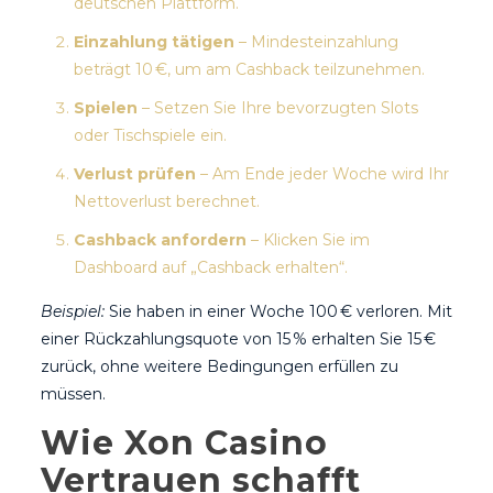
deutschen Plattform.
Einzahlung tätigen
– Mindesteinzahlung
beträgt 10 €, um am Cashback teilzunehmen.
Spielen
– Setzen Sie Ihre bevorzugten Slots
oder Tischspiele ein.
Verlust prüfen
– Am Ende jeder Woche wird Ihr
Nettoverlust berechnet.
Cashback anfordern
– Klicken Sie im
Dashboard auf „Cashback erhalten“.
Beispiel:
Sie haben in einer Woche 100 € verloren. Mit
einer Rückzahlungsquote von 15 % erhalten Sie 15 €
zurück, ohne weitere Bedingungen erfüllen zu
müssen.
Wie Xon Casino
Vertrauen schafft