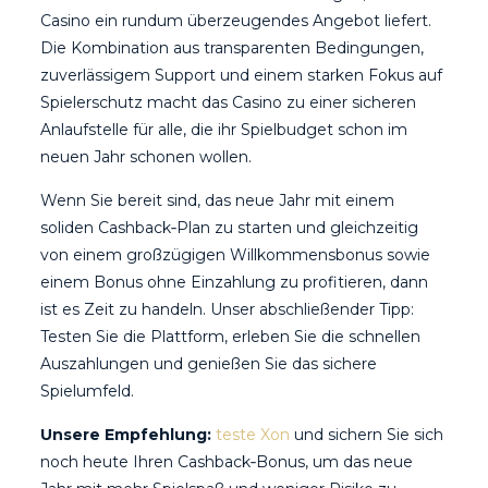
Casino ein rundum überzeugendes Angebot liefert.
Die Kombination aus transparenten Bedingungen,
zuverlässigem Support und einem starken Fokus auf
Spielerschutz macht das Casino zu einer sicheren
Anlaufstelle für alle, die ihr Spielbudget schon im
neuen Jahr schonen wollen.
Wenn Sie bereit sind, das neue Jahr mit einem
soliden Cashback‑Plan zu starten und gleichzeitig
von einem großzügigen Willkommensbonus sowie
einem Bonus ohne Einzahlung zu profitieren, dann
ist es Zeit zu handeln. Unser abschließender Tipp:
Testen Sie die Plattform, erleben Sie die schnellen
Auszahlungen und genießen Sie das sichere
Spielumfeld.
Unsere Empfehlung:
teste Xon
und sichern Sie sich
noch heute Ihren Cashback‑Bonus, um das neue