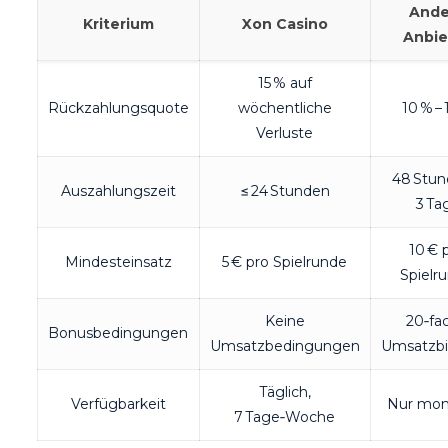
Ande
Kriterium
Xon Casino
Anbie
15 % auf
Rückzahlungsquote
wöchentliche
10 % – 
Verluste
48 Stun
Auszahlungszeit
≤ 24 Stunden
3 Ta
10 € 
Mindesteinsatz
5 € pro Spielrunde
Spielr
Keine
20‑fa
Bonusbedingungen
Umsatzbedingungen
Umsatzb
Täglich,
Verfügbarkeit
Nur mon
7 Tage‑Woche